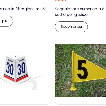
3095
trica in fiberglass mt.50.
Segnalatore numerico a 8 
sedile per giudice.
i più
Scopri di più