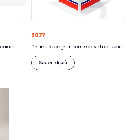
3077
cciaio
Piramide segna corsie in vetroresina.
Scopri di più