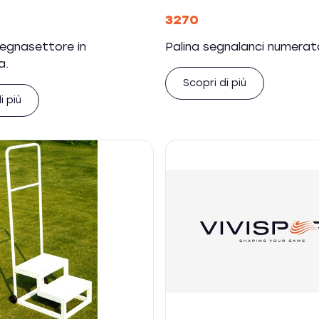
3270
segnasettore in
Palina segnalanci numerat
a.
Scopri di più
i più