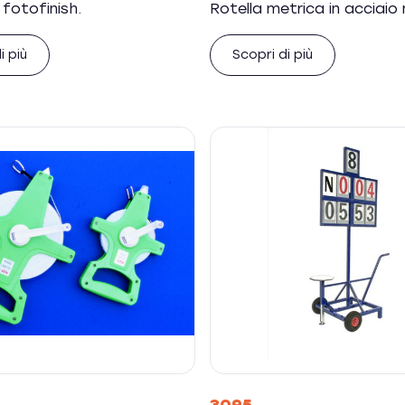
fotofinish.
Rotella metrica in acciaio 
i più
Scopri di più