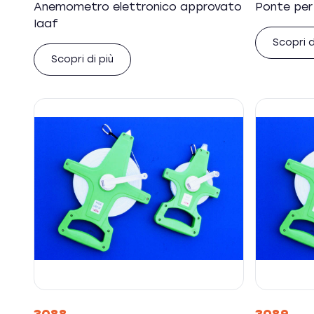
Anemometro elettronico approvato
Ponte per 
Iaaf
Scopri d
Scopri di più