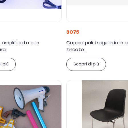
3075
amplificato con
Coppia pali traguardo in a
ra.
zincato.
i più
Scopri di più