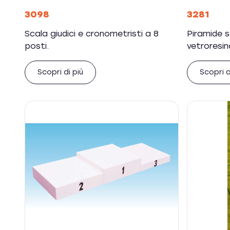
3098
3281
Scala giudici e cronometristi a 8
Piramide 
posti.
vetroresin
Scopri di più
Scopri d