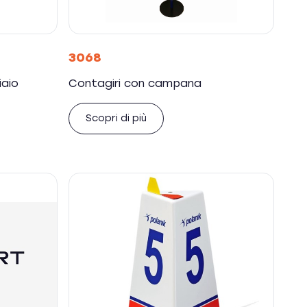
3068
iaio
Contagiri con campana
Scopri di più