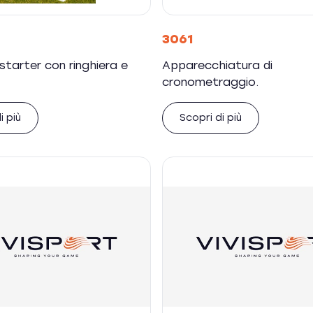
3061
starter con ringhiera e
Apparecchiatura di
cronometraggio.
i più
Scopri di più