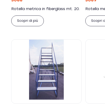
3088
3089
Rotella metrica in fiberglass mt. 20.
Rotella me
Scopri di più
Scopri d