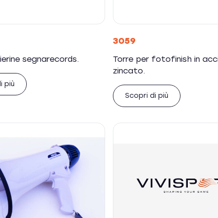
3059
ierine segnarecords.
Torre per fotofinish in acc
zincato.
i più
Scopri di più