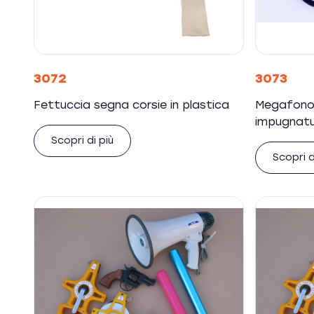
3072
3073
Fettuccia segna corsie in plastica
Megafono 
impugnatu
Scopri di più
Scopri d