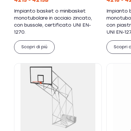
4213 - 4213B
4218 - 4
Impianto basket o minibasket
Impianto 
monotubolare in acciaio zincato,
monotubola
con bussole, certificato UNI EN-
con piastr
1270.
UNI EN-12
Scopri di più
Scopri d