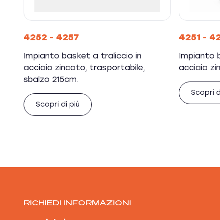
4252 - 4257
4251 - 4
Impianto basket a traliccio in
Impianto b
acciaio zincato, trasportabile,
acciaio zi
sbalzo 215cm.
Scopri d
Scopri di più
RICHIEDI INFORMAZIONI