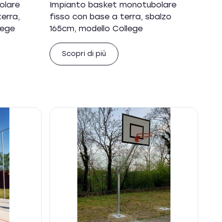
olare
Impianto basket monotubolare
erra,
fisso con base a terra, sbalzo
lege
165cm, modello College
Scopri di più