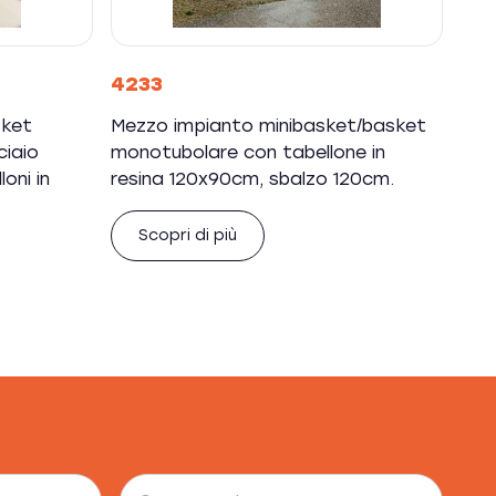
4233
sket
Mezzo impianto minibasket/basket
ciaio
monotubolare con tabellone in
oni in
resina 120x90cm, sbalzo 120cm.
Scopri di più