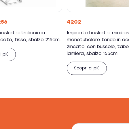
256
4202
asket a traliccio in
Impianto basket o miniba
ncato, fisso, sbalzo 215cm.
monotubolare tondo in ac
zincato, con bussole, tabell
lamiera, sbalzo 165cm.
i più
Scopri di più