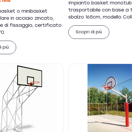
218B
Impianto basket monotub
trasportabile con base a t
basket o minibasket
sbalzo 165cm, modello Col
re in acciaio zincato,
e di fissaggio, certificato
70.
Scopri di più
i più