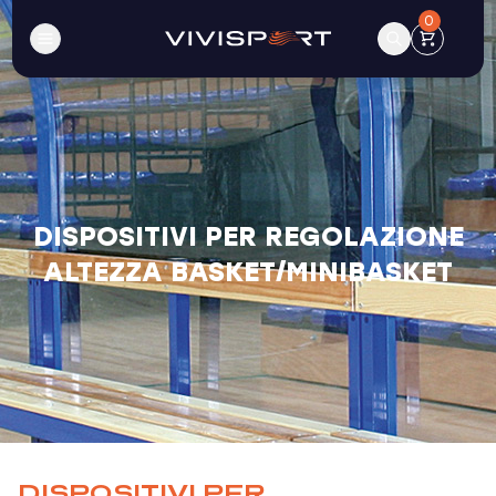
0
DISPOSITIVI PER REGOLAZIONE
ALTEZZA BASKET/MINIBASKET
DISPOSITIVI PER