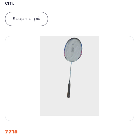
cm.
Scopri di più
7715