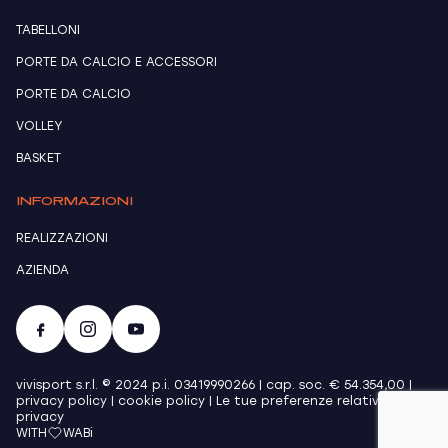
TABELLONI
PORTE DA CALCIO E ACCESSORI
PORTE DA CALCIO
VOLLEY
BASKET
INFORMAZIONI
REALIZZAZIONI
AZIENDA
vivisport s.r.l. © 2024 p.i. 03419990266 | cap. soc. € 54.354,00 |
privacy policy
|
cookie policy
|
Le tue preferenze relative alla
privacy
WITH
WABi