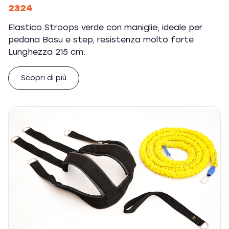
2324
Elastico Stroops verde con maniglie, ideale per
pedana Bosu e step, resistenza molto forte.
Lunghezza 215 cm.
Scopri di più