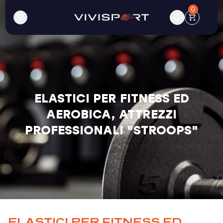
0
ELASTICI PER FITNESS ED
AEROBICA, ATTREZZI
PROFESSIONALI "STROOPS"
ELASTICI PER FITNESS ED