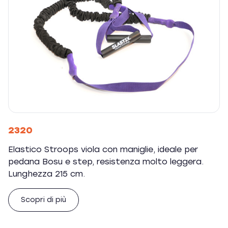
2320
Elastico Stroops viola con maniglie, ideale per
pedana Bosu e step, resistenza molto leggera.
Lunghezza 215 cm.
Scopri di più