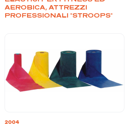
AEROBICA, ATTREZZI
PROFESSIONALI "STROOPS"
2004