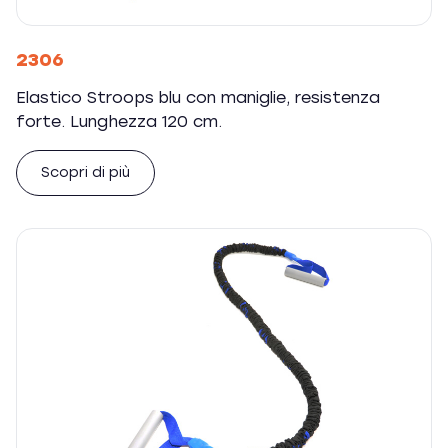
2306
Elastico Stroops blu con maniglie, resistenza
forte. Lunghezza 120 cm.
Scopri di più