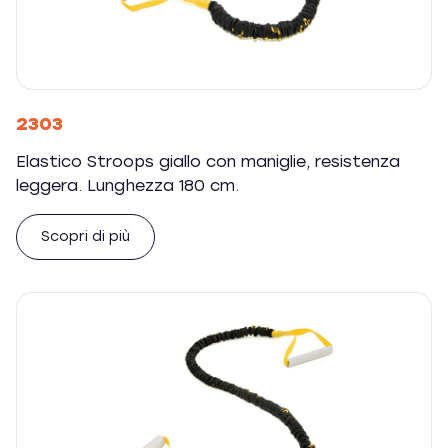
2303
Elastico Stroops giallo con maniglie, resistenza
leggera. Lunghezza 180 cm.
Scopri di più