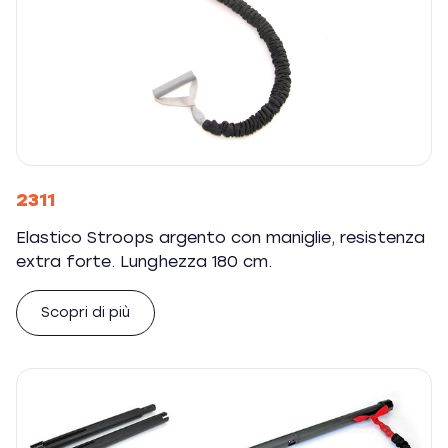
2311
Elastico Stroops argento con maniglie, resistenza
extra forte. Lunghezza 180 cm.
Scopri di più