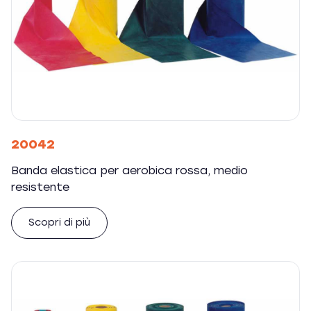
20042
Banda elastica per aerobica rossa, medio
resistente
Scopri di più