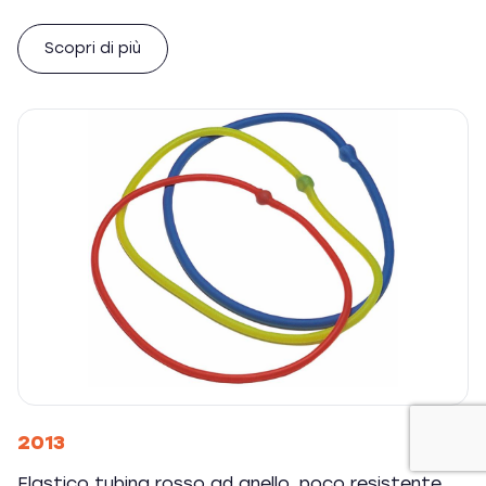
Scopri di più
2013
Elastico tubing rosso ad anello, poco resistente