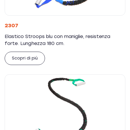
2307
Elastico Stroops blu con maniglie, resistenza
forte. Lunghezza 180 cm.
Scopri di più