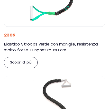
2309
Elastico Stroops verde con maniglie, resistenza
molto forte. Lunghezza 180 cm.
Scopri di più