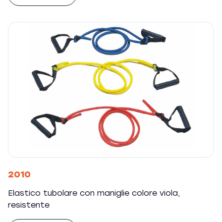
2010
Elastico tubolare con maniglie colore viola,
resistente