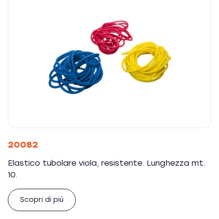
20082
Elastico tubolare viola, resistente. Lunghezza mt.
10.
Scopri di più