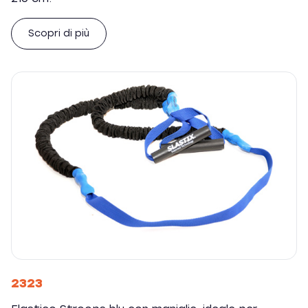
Scopri di più
2323