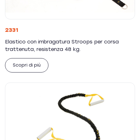
2331
Elastico con imbragatura Stroops per corsa
trattenuta, resistenza 48 kg.
Scopri di più