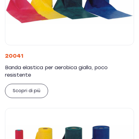
20041
Banda elastica per aerobica gialla, poco
resistente
Scopri di più