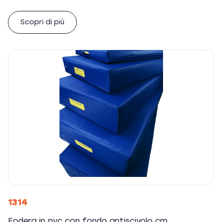
Scopri di più
1314
Fodera in pvc con fondo antiscivolo cm.