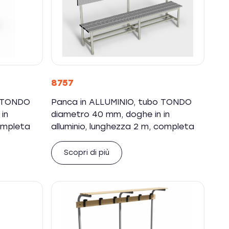
8757
o TONDO
Panca in ALLUMINIO, tubo TONDO
in
diametro 40 mm, doghe in in
completa
alluminio, lunghezza 2 m, completa
Scopri di più