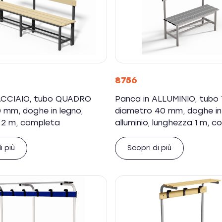
8756
ACCIAIO, tubo QUADRO
Panca in ALLUMINIO, tub
 mm, doghe in legno,
diametro 40 mm, doghe in 
 2 m, completa
alluminio, lunghezza 1 m, 
i più
Scopri di più