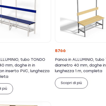
8766
ALLUMINIO, tubo TONDO
Panca in ALLUMINIO, tub
40 mm, doghe in in
diametro 40 mm, doghe in 
con inserto PVC, lunghezza
lunghezza 1 m, completa
leta
Scopri di più
i più