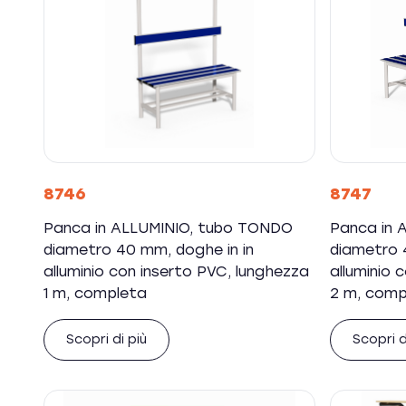
8746
8747
Panca in ALLUMINIO, tubo TONDO
Panca in 
diametro 40 mm, doghe in in
diametro 
alluminio con inserto PVC, lunghezza
alluminio 
1 m, completa
2 m, comp
Scopri di più
Scopri d