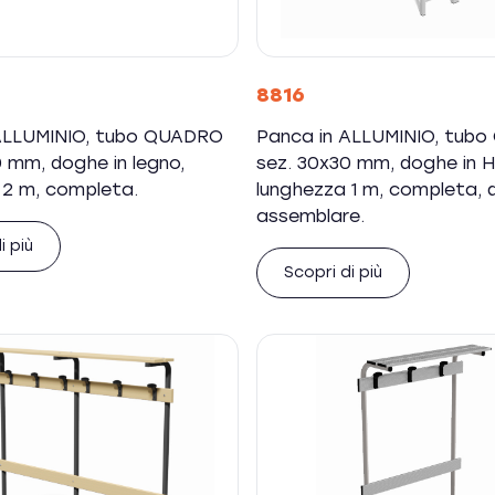
8816
ALLUMINIO, tubo QUADRO
Panca in ALLUMINIO, tub
 mm, doghe in legno,
sez. 30x30 mm, doghe in H
 2 m, completa.
lunghezza 1 m, completa, 
assemblare.
i più
Scopri di più