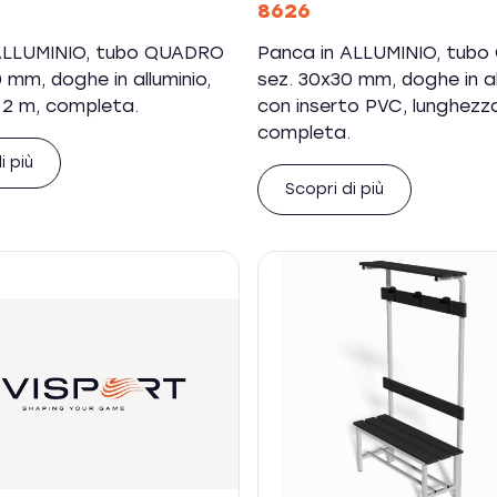
8626
ALLUMINIO, tubo QUADRO
Panca in ALLUMINIO, tub
 mm, doghe in alluminio,
sez. 30x30 mm, doghe in al
 2 m, completa.
con inserto PVC, lunghezza
completa.
i più
Scopri di più